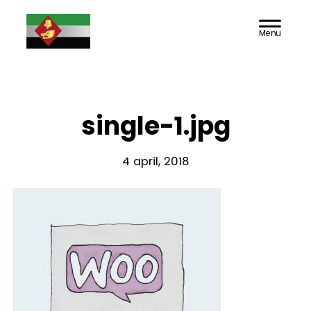
Door
Doarpsbelang
Header
naar
Rechts
de
Jutrijp-
hoofd
inhoud
Hommerts
single-1.jpg
4 april, 2018