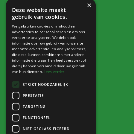
×
Dorpsbelang
Deze website maakt
Contact
gebruik van cookies.
We gebruiken cookies om inhoud en
advertenties te personaliseren en om ons
verkeer te analyseren. We delen ook
Info
informatie over uw gebruik van onze site
met onze advertentie- en analysepartners,
Nieuws
die deze kunnen combineren met andere
informatie die u aan hen heeft verstrekt of
Agenda
die zij hebben verzameld door uw gebruik
Verkoophoek
van hun diensten.
Lees verder
STRIKT NOODZAKELIJK
PRESTATIE
Inloggen
TARGETING
Naar Sharepoint
FUNCTIONEEL
NIET-GECLASSIFICEERD