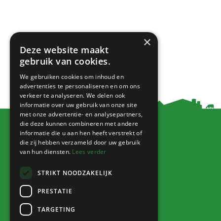
×
Deze website maakt
gebruik van cookies.
We gebruiken cookies om inhoud en
advertenties te personaliseren en om ons
verkeer te analyseren. We delen ook
informatie over uw gebruik van onze site
met onze advertentie- en analysepartners,
die deze kunnen combineren met andere
informatie die u aan hen heeft verstrekt of
die zij hebben verzameld door uw gebruik
Blijf op de hoogte!
van hun diensten.
Lees verder
STRIKT NOODZAKELIJK
PRESTATIE
Jitske van der Gaast
TARGETING