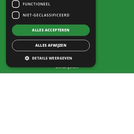
fotografie
FUNCTIONEEL
NIET-GECLASSIFICEERD
Ga naar
ALLES ACCEPTEREN
Home
ALLES AFWIJZEN
Verenigingen
Voorzieningen
DETAILS WEERGEVEN
Bedrijven
Dorpsbelang
Contact
Info
Nieuws
Agenda