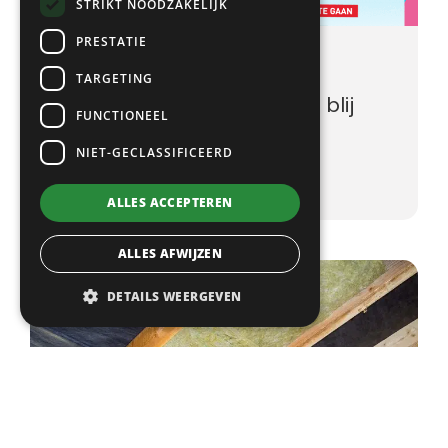
STRIKT NOODZAKELIJK
PRESTATIE
Nieuws
15 oktober, 2025
TARGETING
Sintcommissie ontzettend blij
FUNCTIONEEL
met RaboSupport-actie
NIET-GECLASSIFICEERD
ALLES ACCEPTEREN
ALLES AFWIJZEN
DETAILS WEERGEVEN