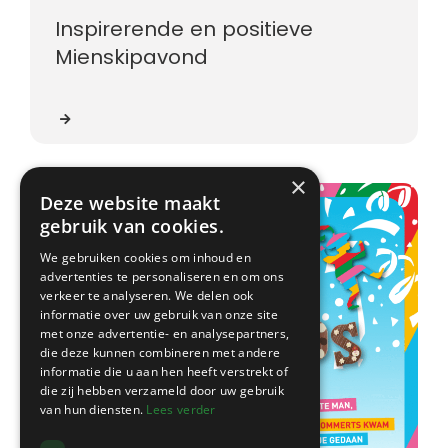
Inspirerende en positieve
Mienskipavond
×
Deze website maakt
gebruik van cookies.
We gebruiken cookies om inhoud en
advertenties te personaliseren en om ons
verkeer te analyseren. We delen ook
informatie over uw gebruik van onze site
met onze advertentie- en analysepartners,
die deze kunnen combineren met andere
informatie die u aan hen heeft verstrekt of
die zij hebben verzameld door uw gebruik
van hun diensten.
Lees verder