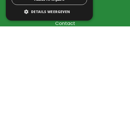
Bedrijven
DETAILS WEERGEVEN
Dorpsbelang
Contact
Info
Nieuws
Agenda
Verkoophoek
Inloggen
Naar Sharepoint