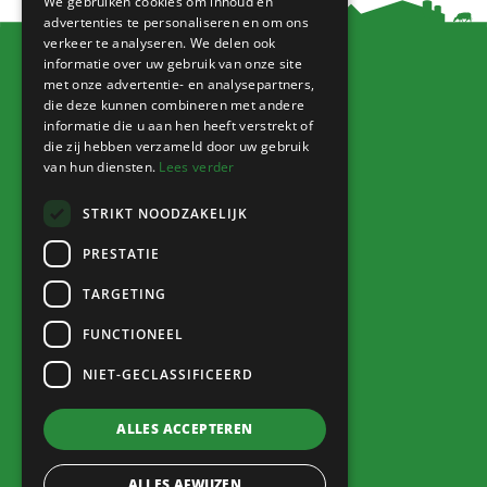
We gebruiken cookies om inhoud en
advertenties te personaliseren en om ons
verkeer te analyseren. We delen ook
informatie over uw gebruik van onze site
met onze advertentie- en analysepartners,
Blijf op de hoogte!
die deze kunnen combineren met andere
informatie die u aan hen heeft verstrekt of
die zij hebben verzameld door uw gebruik
van hun diensten.
Lees verder
STRIKT NOODZAKELIJK
Jitske van der Gaast
PRESTATIE
fotografie
TARGETING
FUNCTIONEEL
Ga naar
NIET-GECLASSIFICEERD
Home
ALLES ACCEPTEREN
Verenigingen
Voorzieningen
ALLES AFWIJZEN