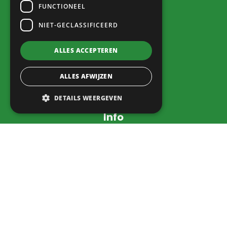
Home
FUNCTIONEEL
Verenigingen
NIET-GECLASSIFICEERD
Voorzieningen
Bedrijven
ALLES ACCEPTEREN
Dorpsbelang
Contact
ALLES AFWIJZEN
DETAILS WEERGEVEN
Info
Nieuws
Agenda
Verkoophoek
Inloggen