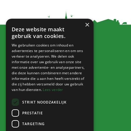
×
Deze website maakt
gebruik van cookies.
We gebruiken cookies om inhoud en
Blijf op de hoogte!
advertenties te personaliseren en om ons
verkeer te analyseren. We delen ook
informatie over uw gebruik van onze site
met onze advertentie- en analysepartners,
die deze kunnen combineren met andere
informatie die u aan hen heeft verstrekt of
Jitske van der Gaast
die zij hebben verzameld door uw gebruik
van hun diensten.
Lees verder
fotografie
STRIKT NOODZAKELIJK
PRESTATIE
Ga naar
TARGETING