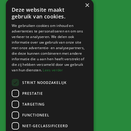
×
Dorpsbelang
Deze website maakt
Contact
gebruik van cookies.
We gebruiken cookies om inhoud en
advertenties te personaliseren en om ons
verkeer te analyseren. We delen ook
Info
informatie over uw gebruik van onze site
met onze advertentie- en analysepartners,
Nieuws
die deze kunnen combineren met andere
informatie die u aan hen heeft verstrekt of
Agenda
die zij hebben verzameld door uw gebruik
Verkoophoek
van hun diensten.
Lees verder
STRIKT NOODZAKELIJK
PRESTATIE
Inloggen
TARGETING
Naar Sharepoint
FUNCTIONEEL
NIET-GECLASSIFICEERD