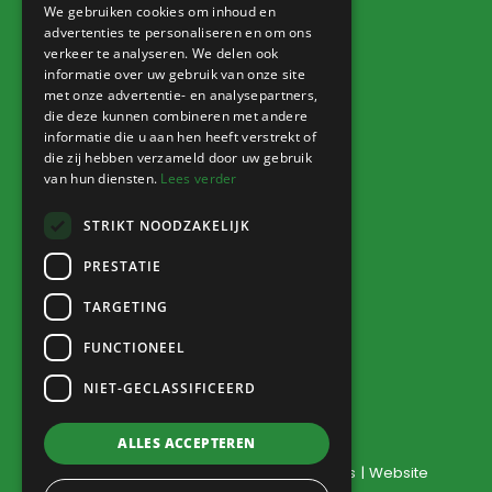
We gebruiken cookies om inhoud en
advertenties te personaliseren en om ons
verkeer te analyseren. We delen ook
Info
informatie over uw gebruik van onze site
met onze advertentie- en analysepartners,
Nieuws
die deze kunnen combineren met andere
informatie die u aan hen heeft verstrekt of
Agenda
die zij hebben verzameld door uw gebruik
Verkoophoek
van hun diensten.
Lees verder
STRIKT NOODZAKELIJK
PRESTATIE
Inloggen
TARGETING
Naar Sharepoint
FUNCTIONEEL
NIET-GECLASSIFICEERD
ALLES ACCEPTEREN
©
2026
Doarpsbelang Jutrijp-Hommerts
| Website