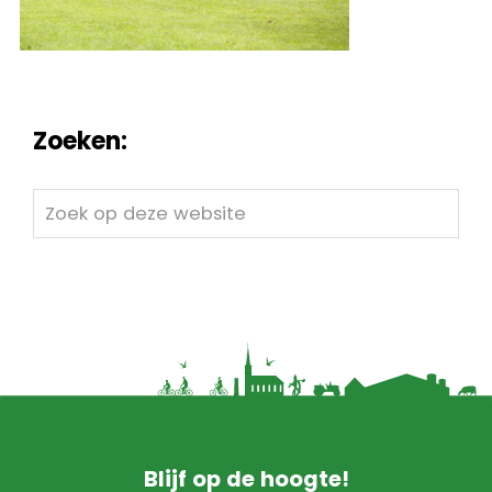
Zoeken:
Zoek
op
deze
website
Blijf op de hoogte!