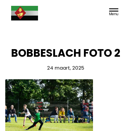
Door
Doarpsbelang
Header
naar
Rechts
de
Jutrijp-
hoofd
inhoud
Hommerts
BOBBESLACH FOTO 2
24 maart, 2025