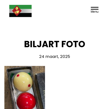
Door
Doarpsbelang
Header
naar
Rechts
de
Jutrijp-
hoofd
inhoud
Hommerts
BILJART FOTO
24 maart, 2025