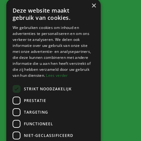
×
Dorpsbelang
Deze website maakt
Contact
gebruik van cookies.
We gebruiken cookies om inhoud en
advertenties te personaliseren en om ons
verkeer te analyseren. We delen ook
Info
informatie over uw gebruik van onze site
met onze advertentie- en analysepartners,
Nieuws
die deze kunnen combineren met andere
informatie die u aan hen heeft verstrekt of
Agenda
die zij hebben verzameld door uw gebruik
Verkoophoek
van hun diensten.
Lees verder
STRIKT NOODZAKELIJK
PRESTATIE
Inloggen
TARGETING
Naar Sharepoint
FUNCTIONEEL
NIET-GECLASSIFICEERD