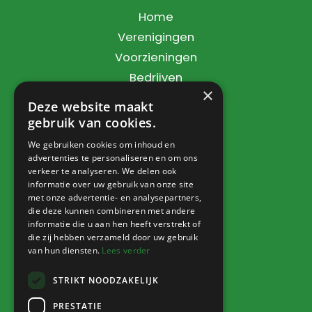
Home
Verenigingen
Voorzieningen
Bedrijven
×
Dorpsbelang
Deze website maakt
Contact
gebruik van cookies.
We gebruiken cookies om inhoud en
advertenties te personaliseren en om ons
verkeer te analyseren. We delen ook
Info
informatie over uw gebruik van onze site
met onze advertentie- en analysepartners,
Nieuws
die deze kunnen combineren met andere
informatie die u aan hen heeft verstrekt of
Agenda
die zij hebben verzameld door uw gebruik
Verkoophoek
van hun diensten.
Lees verder
STRIKT NOODZAKELIJK
PRESTATIE
Inloggen