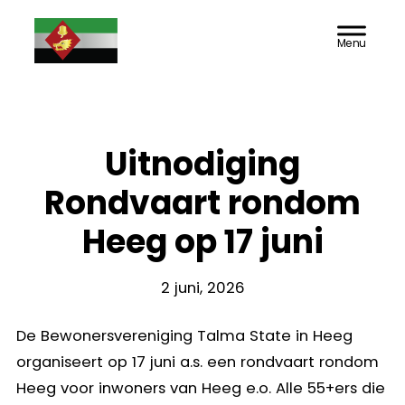
Door
Doarpsbelang
Header
naar
Rechts
de
Jutrijp-
hoofd
inhoud
Hommerts
Uitnodiging
Rondvaart rondom
Heeg op 17 juni
2 juni, 2026
De Bewonersvereniging Talma State in Heeg
organiseert op 17 juni a.s. een rondvaart rondom
Heeg voor inwoners van Heeg e.o. Alle 55+ers die