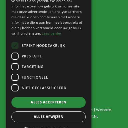
verkeer te analyseren. We delen ook
Info
informatie over uw gebruik van onze site
met onze advertentie- en analysepartners,
Nieuws
die deze kunnen combineren met andere
informatie die u aan hen heeft verstrekt of
Agenda
die zij hebben verzameld door uw gebruik
Verkoophoek
van hun diensten.
Lees verder
STRIKT NOODZAKELIJK
PRESTATIE
Inloggen
TARGETING
Naar Sharepoint
FUNCTIONEEL
NIET-GECLASSIFICEERD
ALLES ACCEPTEREN
©
2026
Doarpsbelang Jutrijp-Hommerts
| Website
ontwikkeling door
WEBSITEBEREIKT.NL
ALLES AFWIJZEN