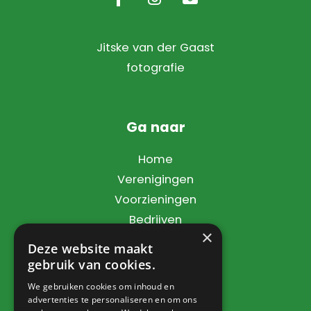
Jitske van der Gaast
fotografie
Ga naar
Home
Verenigingen
Voorzieningen
Bedrijven
×
Dorpsbelang
Deze website maakt
Contact
gebruik van cookies.
We gebruiken cookies om inhoud en
advertenties te personaliseren en om ons