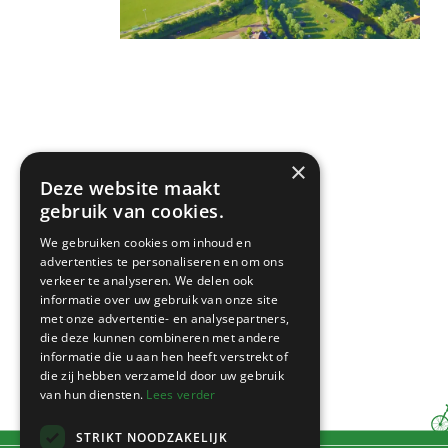
×
Deze website maakt
gebruik van cookies.
We gebruiken cookies om inhoud en
advertenties te personaliseren en om ons
verkeer te analyseren. We delen ook
informatie over uw gebruik van onze site
met onze advertentie- en analysepartners,
die deze kunnen combineren met andere
informatie die u aan hen heeft verstrekt of
die zij hebben verzameld door uw gebruik
van hun diensten.
Lees verder
STRIKT NOODZAKELIJK