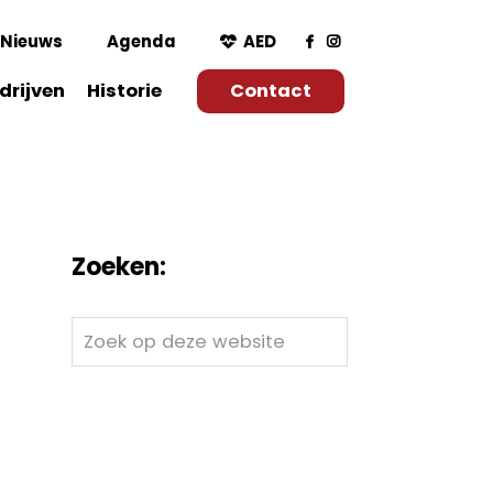
Nieuws
Agenda
AED
drijven
Historie
Contact
Zoeken:
Zoek
op
deze
website