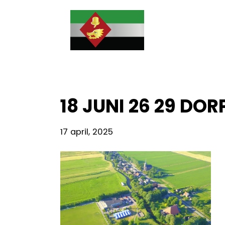
He
Door
Doarpsbelang
naar
Re
de
Jutrijp-
hoofd
inhoud
Hommerts
18 JUNI 26 29 DO
17 april, 2025