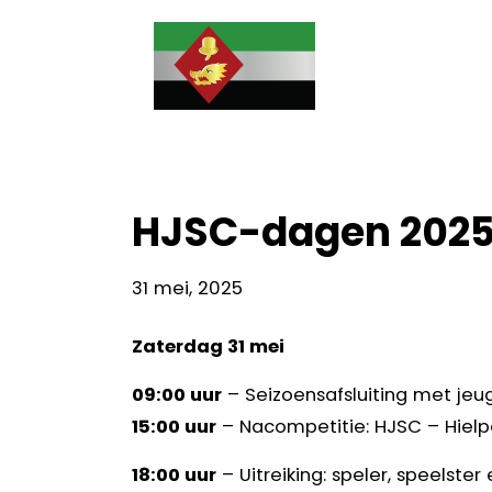
He
Door
Doarpsbelang
naar
Re
de
Jutrijp-
hoofd
inhoud
Hommerts
HJSC-dagen 2025
31 mei, 2025
Zaterdag 31 mei
09:00 uur
– Seizoensafsluiting met je
15:00 uur
– Nacompetitie: HJSC – Hiel
18:00 uur
– Uitreiking: speler, speelste