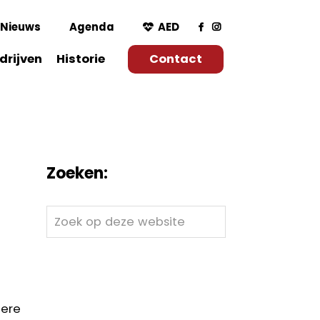
Nieuws
Agenda
AED
drijven
Historie
Contact
Zoeken:
Zoek
op
deze
website
dere