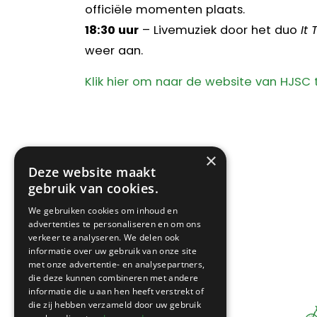
officiële momenten plaats.
18:30 uur
– Livemuziek door het duo
It
weer aan.
Klik hier om naar de website van HJSC 
×
Deze website maakt
gebruik van cookies.
We gebruiken cookies om inhoud en
advertenties te personaliseren en om ons
verkeer te analyseren. We delen ook
informatie over uw gebruik van onze site
met onze advertentie- en analysepartners,
die deze kunnen combineren met andere
informatie die u aan hen heeft verstrekt of
die zij hebben verzameld door uw gebruik