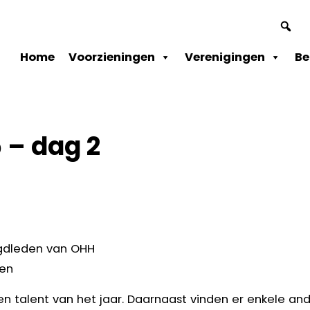
ader
chts
Home
Voorzieningen
Verenigingen
Be
 – dag 2
ugdleden van OHH
pen
r en talent van het jaar. Daarnaast vinden er enkele an