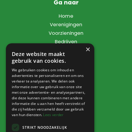
Ga naar
Home
Verenigingen
Voorzieningen
Bedrijven
×
Dorpsbelang
Deze website maakt
Contact
gebruik van cookies.
We gebruiken cookies om inhoud en
advertenties te personaliseren en om ons
verkeer te analyseren. We delen ook
Info
informatie over uw gebruik van onze site
met onze advertentie- en analysepartners,
Nieuws
die deze kunnen combineren met andere
informatie die u aan hen heeft verstrekt of
Agenda
die zij hebben verzameld door uw gebruik
Verkoophoek
van hun diensten.
Lees verder
STRIKT NOODZAKELIJK