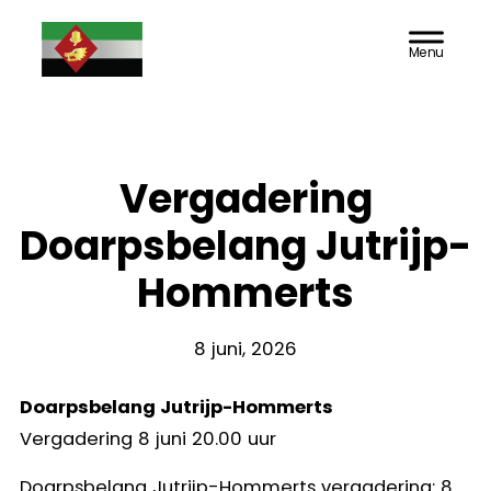
Door
Doarpsbelang
Header
naar
Rechts
de
Jutrijp-
hoofd
inhoud
Hommerts
Vergadering
Doarpsbelang Jutrijp-
Hommerts
8 juni, 2026
Doarpsbelang Jutrijp-Hommerts
Vergadering 8 juni 20.00 uur
Doarpsbelang Jutrijp-Hommerts vergadering: 8