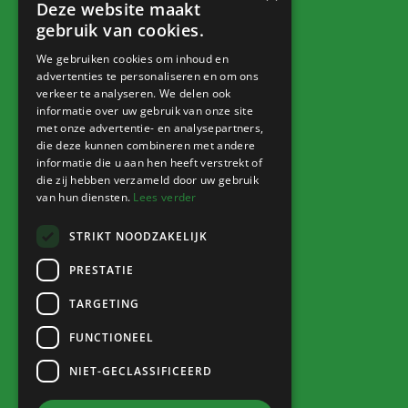
Jitske van der Gaast
Deze website maakt
fotografie
gebruik van cookies.
We gebruiken cookies om inhoud en
advertenties te personaliseren en om ons
verkeer te analyseren. We delen ook
Ga naar
informatie over uw gebruik van onze site
met onze advertentie- en analysepartners,
die deze kunnen combineren met andere
Home
informatie die u aan hen heeft verstrekt of
Verenigingen
die zij hebben verzameld door uw gebruik
van hun diensten.
Lees verder
Voorzieningen
Bedrijven
STRIKT NOODZAKELIJK
Dorpsbelang
PRESTATIE
Contact
TARGETING
FUNCTIONEEL
Info
NIET-GECLASSIFICEERD
Nieuws