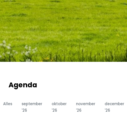
Agenda
Alles
september
oktober
november
december
'26
'26
'26
'26